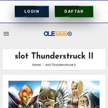
LOGIN
DAFTAR
Skip
to
content
slot Thunderstruck II
Home
slot Thunderstruck II