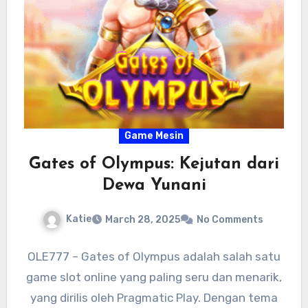
Game Mesin
Gates of Olympus: Kejutan dari
Dewa Yunani
Katie
March 28, 2025
No Comments
OLE777 – Gates of Olympus adalah salah satu
game slot online yang paling seru dan menarik,
yang dirilis oleh Pragmatic Play. Dengan tema