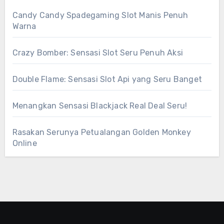
Candy Candy Spadegaming Slot Manis Penuh
Warna
Crazy Bomber: Sensasi Slot Seru Penuh Aksi
Double Flame: Sensasi Slot Api yang Seru Banget
Menangkan Sensasi Blackjack Real Deal Seru!
Rasakan Serunya Petualangan Golden Monkey
Online