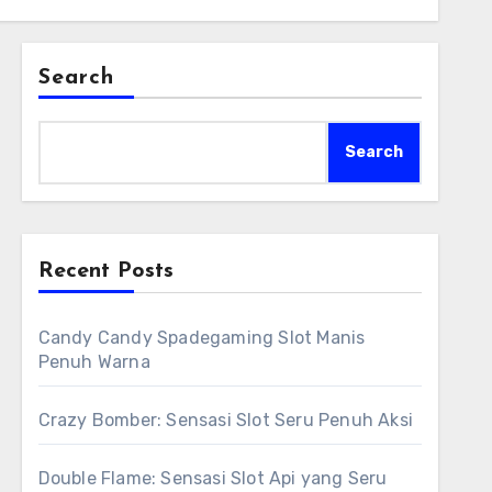
Search
Search
Recent Posts
Candy Candy Spadegaming Slot Manis
Penuh Warna
Crazy Bomber: Sensasi Slot Seru Penuh Aksi
Double Flame: Sensasi Slot Api yang Seru