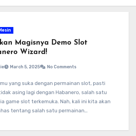
Mesin
kan Magisnya Demo Slot
nero Wizard!
ie
March 5, 2025
No Comments
amu yang suka dengan permainan slot, pasti
idak asing lagi dengan Habanero, salah satu
a game slot terkemuka. Nah, kali ini kita akan
as tentang salah satu permainan…