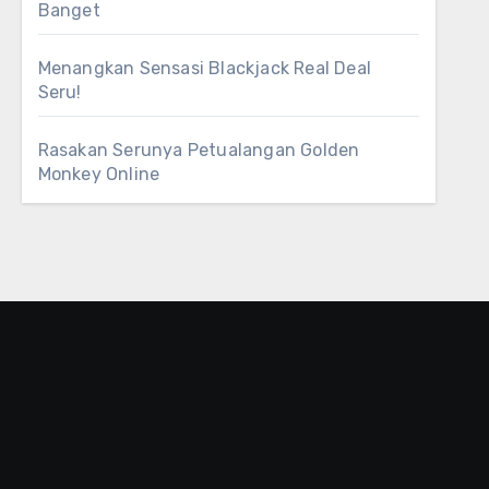
Banget
Menangkan Sensasi Blackjack Real Deal
Seru!
Rasakan Serunya Petualangan Golden
Monkey Online