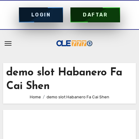
LOGIN
DAFTAR
Skip
to
content
demo slot Habanero Fa
Cai Shen
Home
demo slot Habanero Fa Cai Shen