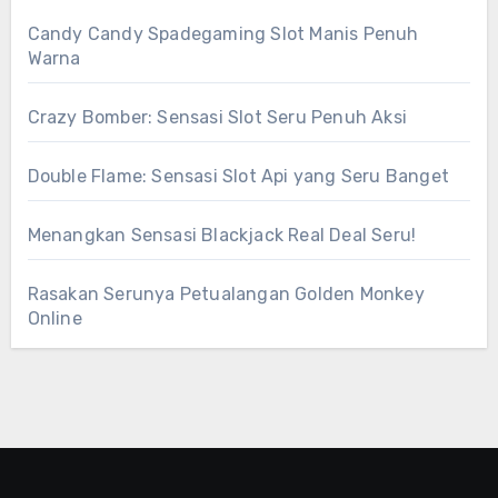
Candy Candy Spadegaming Slot Manis Penuh
Warna
Crazy Bomber: Sensasi Slot Seru Penuh Aksi
Double Flame: Sensasi Slot Api yang Seru Banget
Menangkan Sensasi Blackjack Real Deal Seru!
Rasakan Serunya Petualangan Golden Monkey
Online